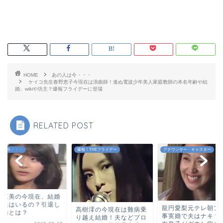
HOME
あの人は今・・・
ケイコ先生春野恵子今現在は浪曲師！進ぬ電波少年美人家庭教師の本名年齢や結
婚、wikiや坊主？爆報フライデーに登場
RELATED POST
人は今・・・
爆報！THEフライデー
アナウンサー・キャスター
高恵美の今現在、結婚
子供はいるの？引退し
龍円愛梨元テレ朝ア
高樹澪の今現在は難病乗
理由とは？
事実婚で夫はナキ？
り越え結婚！夫などプロ