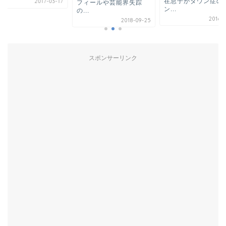
在息子がダウン症の
2017-03-17
フィールや芸能界失踪
ン...
の...
2016-0
2018-09-25
スポンサーリンク