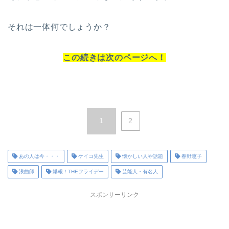
それは一体何でしょうか？
この続きは次のページへ！
1
2
あの人は今・・・
ケイコ先生
懐かしい人や話題
春野恵子
浪曲師
爆報！THEフライデー
芸能人・有名人
スポンサーリンク