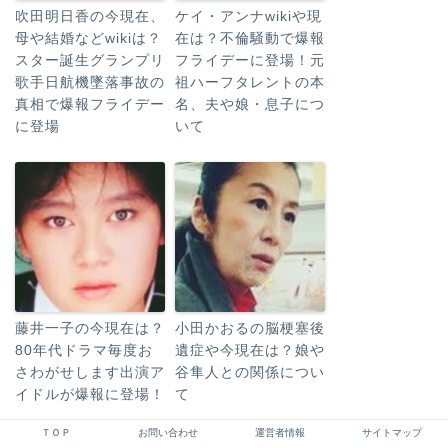
吹田明日香の今現在、
ケイ・アンナwikiや現
母や結婚などwikiは？
在は？不倫騒動で爆報
スター誕生グランプリ
フライデーに登場！元
歌手日航機墜落事故の
祖ハーフタレントの本
真相で爆報フライデー
名、夫や娘・息子につ
に登場
いて
藤井一子の今現在は？
小田かおるの脳梗塞後
80年代ドラマ毎度お
遺症や今現在は？娘や
さわがせします出演ア
谷隼人との関係につい
イドルが爆報に登場！
て
ＴＯＰ
お問い合わせ
運営者情報
サイトマップ