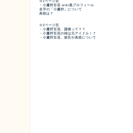
☆1ページ目
・小鷹狩百花 wiki風プロフィール
名字の「小鷹狩」について
高校は？
☆2ページ目
・小鷹狩百花、謹慎って？？
・小鷹狩百花の姉は元アイドル！？
・小鷹狩百花、彼氏や高校について