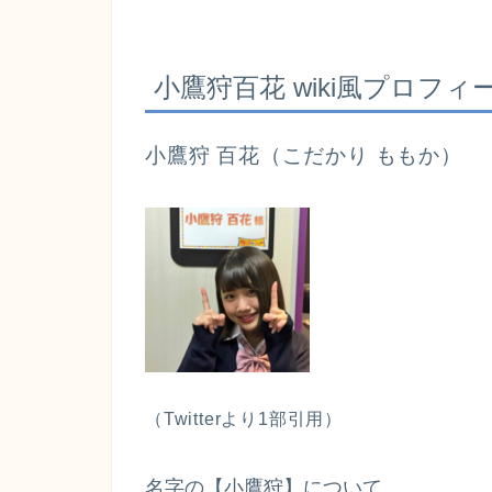
小鷹狩百花 wiki風プロフィ
小鷹狩 百花
（こだかり ももか）
（Twitterより1部引用）
名字の【小鷹狩】について