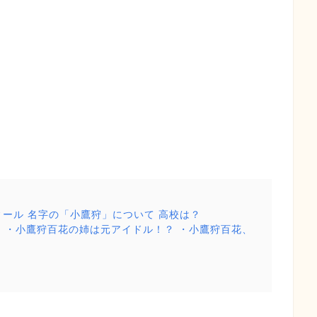
フィール 名字の「小鷹狩」について 高校は？
？ ・小鷹狩百花の姉は元アイドル！？ ・小鷹狩百花、