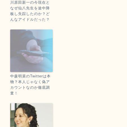
川原田新一の今現在と
なぜ仙八先生を途中降
板し失踪したのか？ど
んなアイドルだった？
中森明菜のTwitterは本
物？本人じゃなく偽ア
カウントなのか徹底調
査！