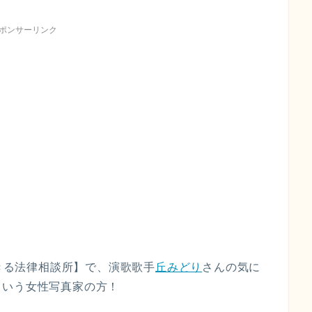
ポンサーリンク
できる法律相談所】で、演歌歌手
丘みどり
さんの気に
という女性写真家の方！