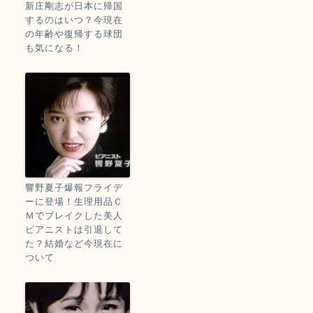
新庄剛志が日本に帰国
するのはいつ？今現在
の年齢や復帰する球団
も気になる！
響野夏子爆報フライデ
ーに登場！生理用品Ｃ
Ｍでブレイクした美人
ピアニストは引退して
た？結婚など今現在に
ついて