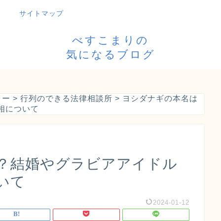
サイトマップ
べすこまりの
気になるブログ
ラー
>
行列のできる法律相談所
>
ヨシダナギの本名は
相について
？結婚やグラビアアイドル
いて
2024-01-12