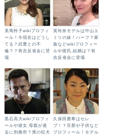
美馬怜子wikiプロフィ
英玲奈モデルは中山エ
ール！今現在はどうし
ミリの妹！ハーフ？家
てる？武豊との不
族などwikiプロフィー
倫？？有吉反省会に登
ルや彼氏,結婚は？有
場
吉反省会に登場
黒石高大wikiプロフィ
久保田磨希はセレ
ールや彼女,母親が過
ブ！？旦那や子供など
去に刑務所？濱の狂犬
プロフィール！モデル