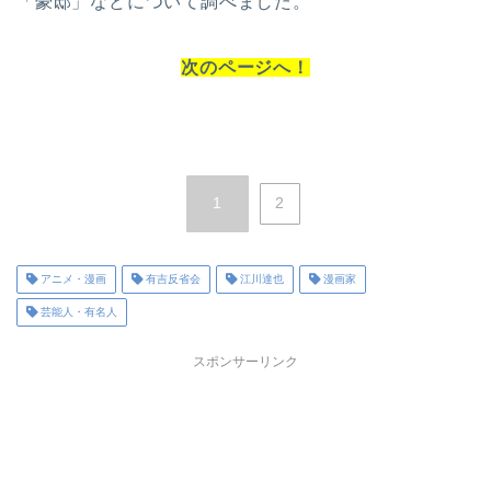
「豪邸」などについて調べました。
次のページへ！
1
2
アニメ・漫画
有吉反省会
江川達也
漫画家
芸能人・有名人
スポンサーリンク