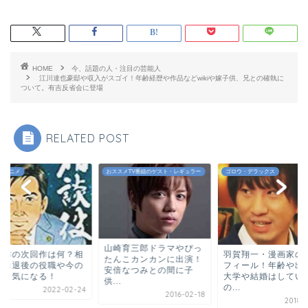
HOME
今、話題の人・注目の芸能人
江川達也豪邸や収入がスゴイ！年齢経歴や作品などwikiや嫁子供、兄との確執に
ついて。有吉反省会に登場
RELATED POST
・アニメ
おススメTV番組のゲスト・レギュラー
ゴロウ・デラックス
山崎育三郎ドラマやぴっ
耕作の次回作は何？相
羽賀翔一・漫画家の
たんこカンカンに出演！
役勇退後の役職や今の
フィール！年齢や出
安倍なつみとの間に子
齢も気になる！
大学や結婚はしてい
供...
の...
2022-02-24
2016-02-18
2018-0