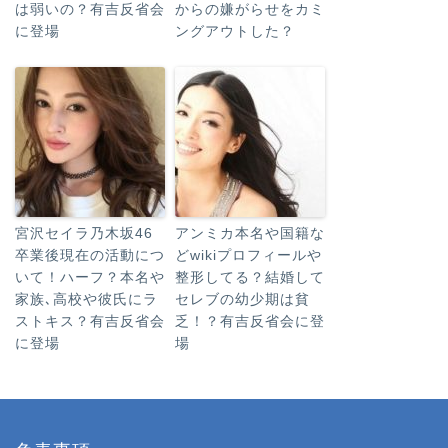
は弱いの？有吉反省会
からの嫌がらせをカミ
に登場
ングアウトした？
宮沢セイラ乃木坂46
アンミカ本名や国籍な
卒業後現在の活動につ
どwikiプロフィールや
いて！ハーフ？本名や
整形してる？結婚して
家族､高校や彼氏にラ
セレブの幼少期は貧
ストキス？有吉反省会
乏！？有吉反省会に登
に登場
場