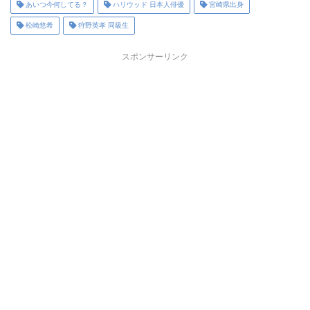
あいつ今何してる？
ハリウッド 日本人俳優
宮崎県出身
松崎悠希
狩野英孝 同級生
スポンサーリンク