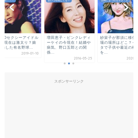
つ今何してる？
宮崎にまつわるネタ・人
あの人は今・・・
田恵子・ピンクレディ
紗栄子が那須に移住！牧
SHIHOセクシーア
ケイの今現在！結婚や
場の場所はどこ？インス
Sの今現在は激太り
気、野口五郎との関
タで子供や最近の様子
や不倫した有名野球..
.
を...
2019-
2016-05-25
2020-08-29
スポンサーリンク