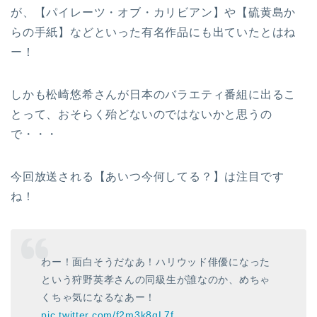
が、【パイレーツ・オブ・カリビアン】や【硫黄島か
らの手紙】などといった有名作品にも出ていたとはね
ー！
しかも松崎悠希さんが日本のバラエティ番組に出るこ
とって、おそらく殆どないのではないかと思うの
で・・・
今回放送される【あいつ今何してる？】は注目です
ね！
わー！面白そうだなあ！ハリウッド俳優になった
という狩野英孝さんの同級生が誰なのか、めちゃ
くちゃ気になるなあー！
pic.twitter.com/f2m3k8qL7f