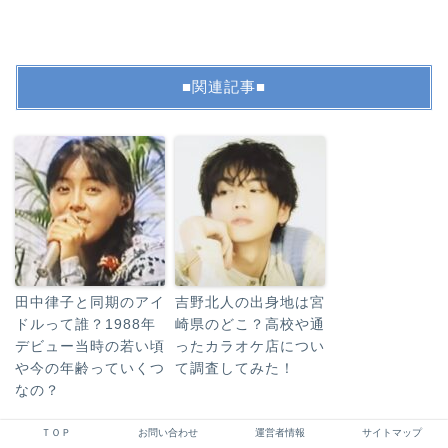
■関連記事■
田中律子と同期のアイ
吉野北人の出身地は宮
ドルって誰？1988年
崎県のどこ？高校や通
デビュー当時の若い頃
ったカラオケ店につい
や今の年齢っていくつ
て調査してみた！
なの？
ＴＯＰ
お問い合わせ
運営者情報
サイトマップ