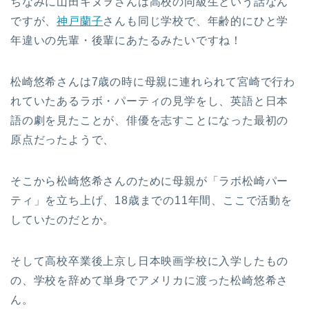
ちなみに山田キヌヲさんは高校の同級生という話なん
ですが、
神戸蘭子
さんも同じ学校で、年齢的にひと学
年違いの先輩・後輩にあたるみたいですね！
松崎悠希さんは7歳の時に母親に連れられて宮崎で行わ
れていたあるラボ・パーティの見学をし、英語と日本
語の劇を見たことが、俳優を志すことになった最初の
原点だったようで、
そこから松崎悠希さんのために母親が「ラボ松崎パー
ティ」を立ち上げ、18歳までの11年間、ここで活動を
していたのだとか。
そして高校卒業後上京し日本映画学校に入学したもの
の、学校を辞めて単身でアメリカに渡った松崎悠希さ
ん。