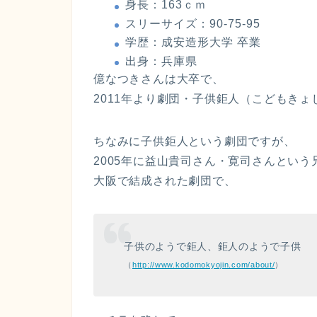
身長：163ｃｍ
スリーサイズ：90-75-95
学歴：成安造形大学 卒業
出身：兵庫県
億なつきさんは大卒で、
2011年より劇団・子供鉅人（こどもき
ちなみに子供鉅人という劇団ですが、
2005年に益山貴司さん・寛司さんという
大阪で結成された劇団で、
子供のようで鉅人、鉅人のようで子供
（
http://www.kodomokyojin.com/about/
）