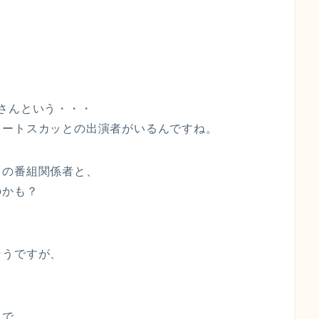
さんという・・・
ョートスカッとの出演者がいるんですね。
】の番組関係者と、
のかも？
そうですが、
とで、