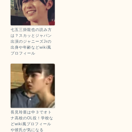
七五三掛龍也の読み方
は？スカッとジャパン
出演のジャニーズJrの
出身や年齢などwiki風
プロフィール
長見玲亜は中３でオト
ナ高校のOL役！学校な
どwiki風プロフィール
や彼氏が気になる