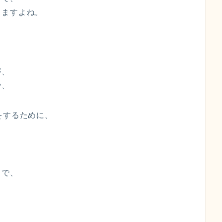
りますよね。
が、
で、
をするために、
とで、