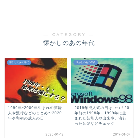
― CATEGORY ―
懐かしのあの年代
懐かしのあの年代
懐かしのあの年代
1999年ｰ2000年生まれの芸能
2019年成人式の日はいつ？20
人や流行などのまとめ〜2020
年前の1998年－1999年に生
年令和初の成人の日
まれた芸能人や出来事、流行
った音楽などチェック
2020-01-12
2019-01-07