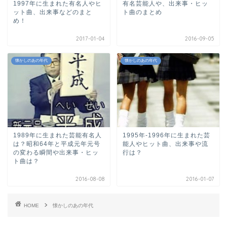
1997年に生まれた有名人やヒ
有名芸能人や、出来事・ヒッ
ット曲、出来事などのまと
ト曲のまとめ
め！
2017-01-04
2016-09-05
懐かしのあの年代
懐かしのあの年代
1989年に生まれた芸能有名人
1995年-1996年に生まれた芸
は？昭和64年と平成元年元号
能人やヒット曲、出来事や流
の変わる瞬間や出来事・ヒッ
行は？
ト曲は？
2016-08-08
2016-01-07
HOME
懐かしのあの年代