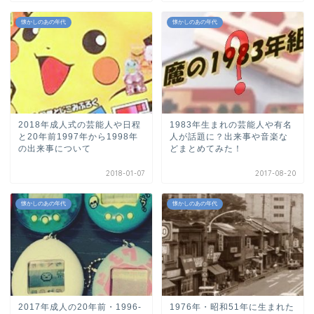
懐かしのあの年代
懐かしのあの年代
2018年成人式の芸能人や日程
1983年生まれの芸能人や有名
と20年前1997年から1998年
人が話題に？出来事や音楽な
の出来事について
どまとめてみた！
2018-01-07
2017-08-20
懐かしのあの年代
懐かしのあの年代
2017年成人の20年前・1996-
1976年・昭和51年に生まれた