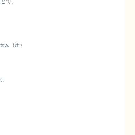
ことで、
ません（汗）
ば、