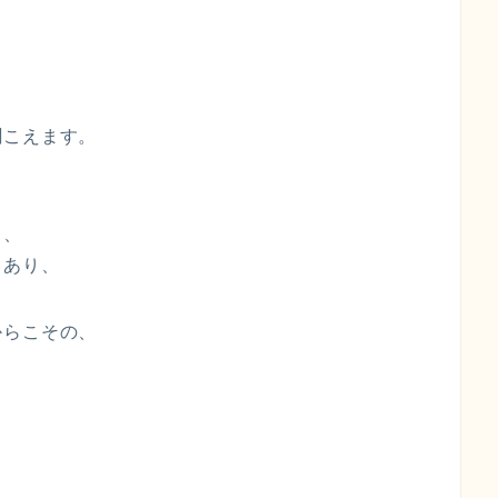
」
、
聞こえます。
く、
もあり、
からこその、