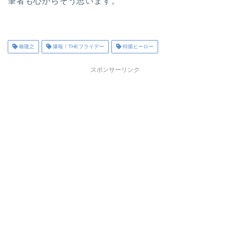
筆者も心からそう思います。
椿隆之
爆報！THEフライデー
特撮ヒーロー
スポンサーリンク