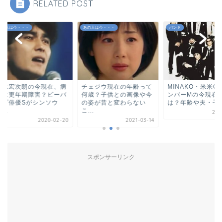
RELATED POST
人は今・・・
あの人は今・・・
バンド
水宏次朗の今現在、病
チェジウ現在の年齢って
MINAKO・米米CLU
は更年期障害？ビーバ
何歳？子供との画像や今
ンバーMの今現在、
プ俳優Sがシンソウ
の姿が昔と変わらない
は？年齢や夫・子...
.
こ...
2018-
2020-02-20
2021-03-14
スポンサーリンク