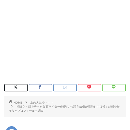
HOME
あの人は今・・・
椿隆之・顔を失った仮面ライダー俳優Tの今現在は傷が完治して復帰！結婚や彼
女などプロフィールも調査